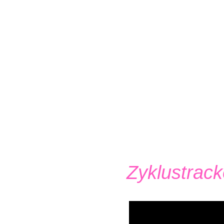
Warum
Zyklustrac
damit den ersten e