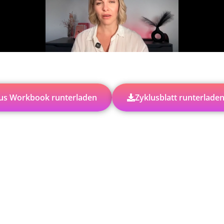
ere dir alle deine Fragen und bringe sie zum Event
Ich freu mich auf dich!
us Workbook runterladen
Zyklusblatt runterlade