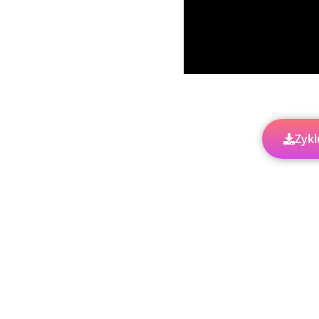
Noti
Zykl