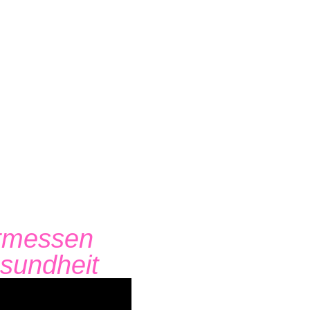
urmessen
und wie du
sundheit
bekommst